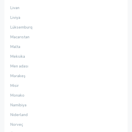
Livan
Liviya
Lüksemburq
Macarıstan
Malta
Meksika
Men adası
Mərakeş
Misir
Monako
Namibiya
Niderland
Norveç