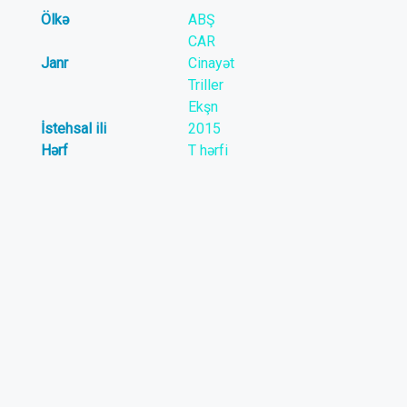
Ölkə
ABŞ
CAR
Janr
Cinayət
Triller
Ekşn
İstehsal ili
2015
Hərf
T hərfi