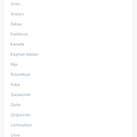
İsveç
İsveçrə
İtaliya
Kamboca
Kanada
Kayman adaları
Kipr
Kolumbiya
Kuba
Qazaxıstan
Qətər
Qırğızıstan
Lixtenşteyn
Litva