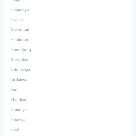
Finlandiya
Fransa
Gürcüstan
Hindistan
Honq Konq
Xorvatiya
İndoneziya
İordaniya
İran
İrlandiya
İslandiya
İspaniya
İsrail