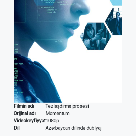
Filmin adı
Tezləşdirmə prosesi
Orijinal adı
Momentum
Videokeyfiyyət
1080p
Dil
Azərbaycan dilində dublyaj