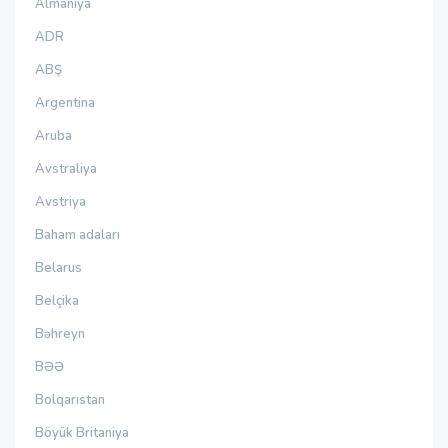
Almaniya
ADR
ABŞ
Argentina
Aruba
Avstraliya
Avstriya
Baham adaları
Belarus
Belçika
Bəhreyn
BƏƏ
Bolqarıstan
Böyük Britaniya