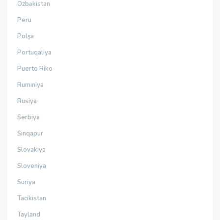
Özbəkistan
Peru
Polşa
Portuqaliya
Puerto Riko
Rumıniya
Rusiya
Serbiya
Sinqapur
Slovakiya
Sloveniya
Suriya
Tacikistan
Tayland