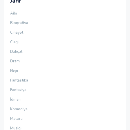
Janr
Ailə
Bioqrafiya
Cinayət
Cizgi
Dəhşət
Dram
Ekşn
Fantastika
Fantaziya
İdman
Komediya
Macəra
Musiqi