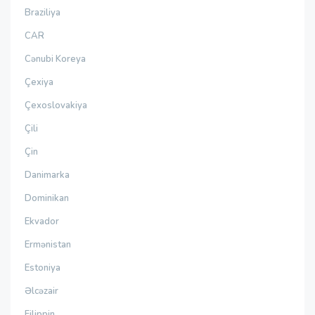
Braziliya
CAR
Cənubi Koreya
Çexiya
Çexoslovakiya
Çili
Çin
Danimarka
Dominikan
Ekvador
Ermənistan
Estoniya
Əlcəzair
Filippin