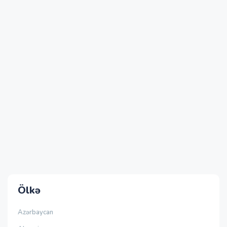
Ölkə
Azərbaycan