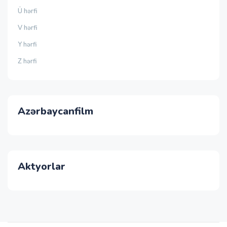
Ü hərfi
V hərfi
Y hərfi
Z hərfi
Azərbaycanfilm
Aktyorlar