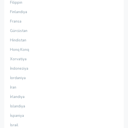
Filippin
Finlandiya
Fransa
Gürcüstan
Hindistan
Honq Konq
Xorvatiya
İndoneziya
İordaniya
İran
İrlandiya
İslandiya
İspaniya
İsrail