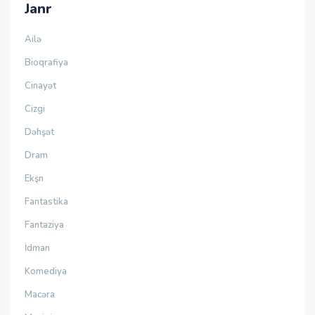
Janr
Ailə
Bioqrafiya
Cinayət
Cizgi
Dəhşət
Dram
Ekşn
Fantastika
Fantaziya
İdman
Komediya
Macəra