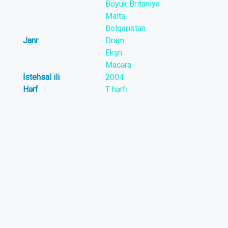
Böyük Britaniya
Malta
Bolqarıstan
Janr
Dram
Ekşn
Macəra
İstehsal ili
2004
Hərf
T hərfi