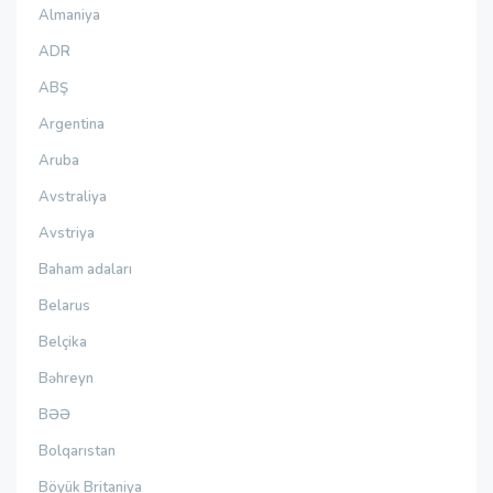
Almaniya
ADR
ABŞ
Argentina
Aruba
Avstraliya
Avstriya
Baham adaları
Belarus
Belçika
Bəhreyn
BƏƏ
Bolqarıstan
Böyük Britaniya