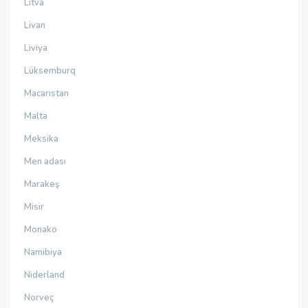
Litva
Livan
Liviya
Lüksemburq
Macarıstan
Malta
Meksika
Men adası
Mərakeş
Misir
Monako
Namibiya
Niderland
Norveç