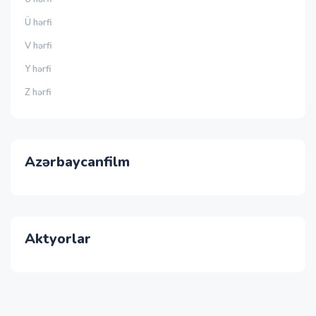
Ü hərfi
V hərfi
Y hərfi
Z hərfi
Azərbaycanfilm
Aktyorlar