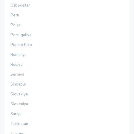
Özbəkistan
Peru
Polşa
Portuqaliya
Puerto Riko
Rumıniya
Rusiya
Serbiya
Sinqapur
Slovakiya
Sloveniya
Suriya
Tacikistan
Tayland