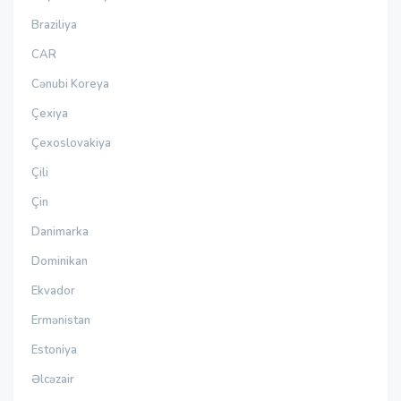
Braziliya
CAR
Cənubi Koreya
Çexiya
Çexoslovakiya
Çili
Çin
Danimarka
Dominikan
Ekvador
Ermənistan
Estoniya
Əlcəzair