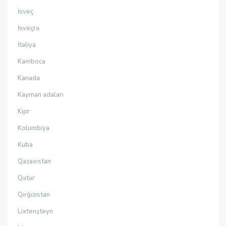
İsveç
İsveçrə
İtaliya
Kamboca
Kanada
Kayman adaları
Kipr
Kolumbiya
Kuba
Qazaxıstan
Qətər
Qırğızıstan
Lixtenşteyn