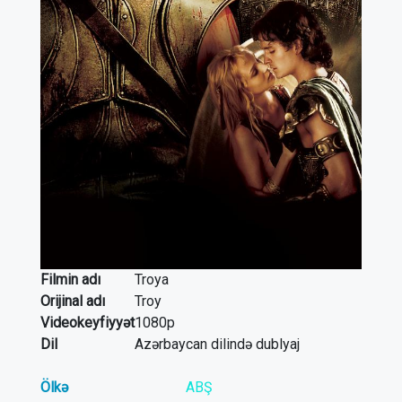
Filmin adı
Troya
Orijinal adı
Troy
Videokeyfiyyət
1080p
Dil
Azərbaycan dilində dublyaj
Ölkə
ABŞ