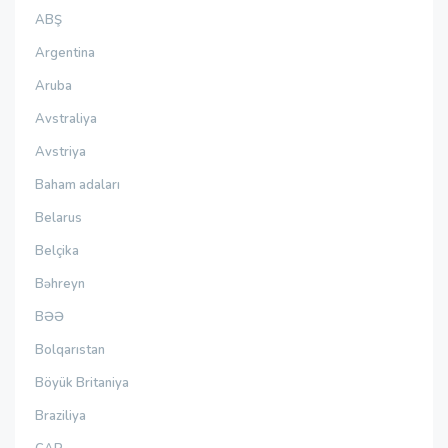
ABŞ
Argentina
Aruba
Avstraliya
Avstriya
Baham adaları
Belarus
Belçika
Bəhreyn
BƏƏ
Bolqarıstan
Böyük Britaniya
Braziliya