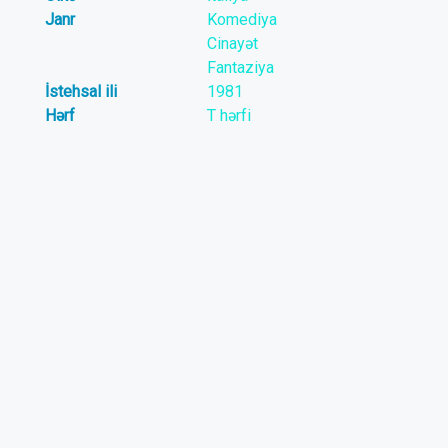
Janr
Komediya
Cinayət
Fantaziya
İstehsal ili
1981
Hərf
T hərfi