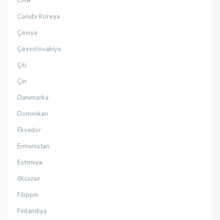
CAR
Cənubi Koreya
Çexiya
Çexoslovakiya
Çili
Çin
Danimarka
Dominikan
Ekvador
Ermənistan
Estoniya
Əlcəzair
Filippin
Finlandiya