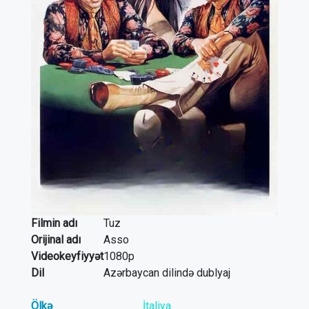
Filmin adı
Tuz
Orijinal adı
Asso
Videokeyfiyyət
1080p
Dil
Azərbaycan dilində dublyaj
Ölkə
İtaliya