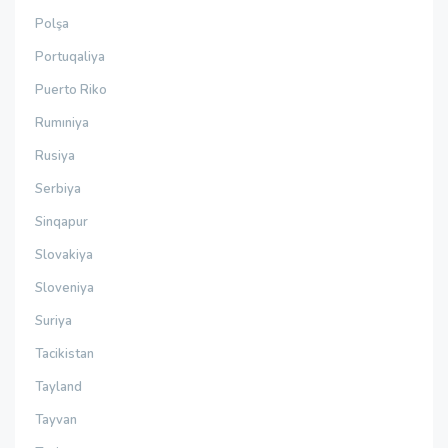
Polşa
Portuqaliya
Puerto Riko
Rumıniya
Rusiya
Serbiya
Sinqapur
Slovakiya
Sloveniya
Suriya
Tacikistan
Tayland
Tayvan