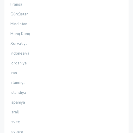
Fransa
Gürcüstan
Hindistan
Honq Konq
Xorvatiya
İndoneziya
İordaniya
İran
İrlandiya
İslandiya
İspaniya
İsrail
İsveç
İsveçrə