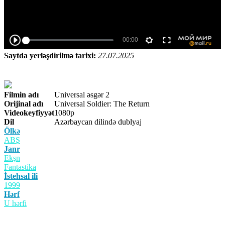
Saytda yerləşdirilmə tarixi:
27.07.2025
Filmin adı
Universal əsgər 2
Orijinal adı
Universal Soldier: The Return
Videokeyfiyyət
1080p
Dil
Azərbaycan dilində dublyaj
Ölkə
ABŞ
Janr
Ekşn
Fantastika
İstehsal ili
1999
Hərf
U hərfi