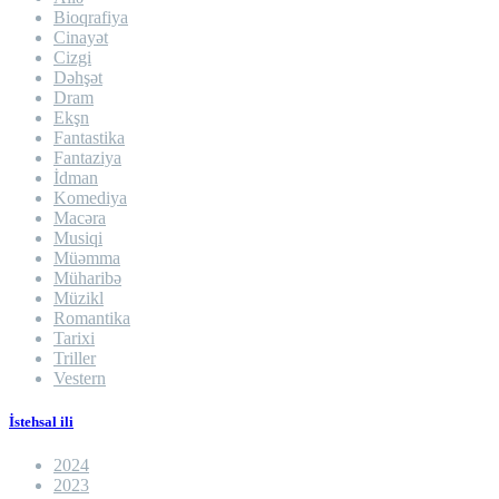
Bioqrafiya
Cinayət
Cizgi
Dəhşət
Dram
Ekşn
Fantastika
Fantaziya
İdman
Komediya
Macəra
Musiqi
Müəmma
Müharibə
Müzikl
Romantika
Tarixi
Triller
Vestern
İstehsal ili
2024
2023