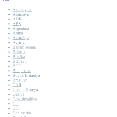
Azərbaycan
Almaniya
ADR
ABŞ
Argentina
Aruba
Avstraliya
Avstriya
Baham adaları
Belarus
Belçika
Bəhreyn
BƏƏ
Bolqarıstan
Böyük Britaniya
Braziliya
CAR
Cənubi Koreya
Çexiya
Çexoslovakiya
Çili
Çin
Danimarka