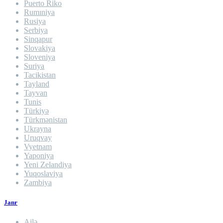
Puerto Riko
Rumıniya
Rusiya
Serbiya
Sinqapur
Slovakiya
Sloveniya
Suriya
Tacikistan
Tayland
Tayvan
Tunis
Türkiyə
Türkmənistan
Ukrayna
Uruqvay
Vyetnam
Yaponiya
Yeni Zelandiya
Yuqoslaviya
Zambiya
Janr
Ailə