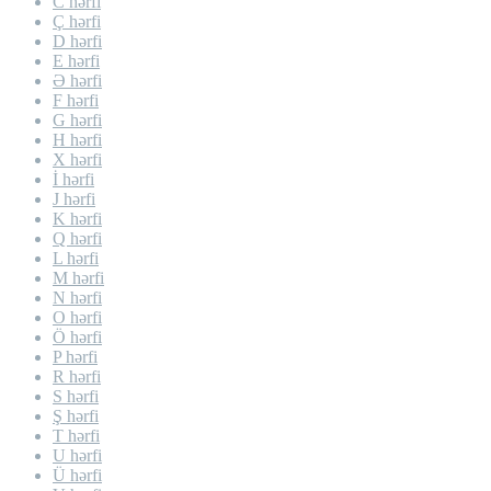
C hərfi
Ç hərfi
D hərfi
E hərfi
Ə hərfi
F hərfi
G hərfi
H hərfi
X hərfi
İ hərfi
J hərfi
K hərfi
Q hərfi
L hərfi
M hərfi
N hərfi
O hərfi
Ö hərfi
P hərfi
R hərfi
S hərfi
Ş hərfi
T hərfi
U hərfi
Ü hərfi