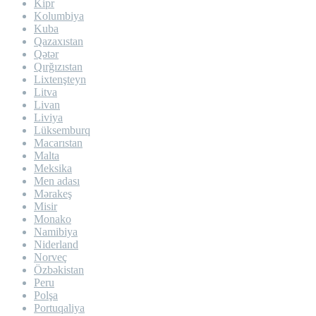
Kipr
Kolumbiya
Kuba
Qazaxıstan
Qətər
Qırğızıstan
Lixtenşteyn
Litva
Livan
Liviya
Lüksemburq
Macarıstan
Malta
Meksika
Men adası
Mərakeş
Misir
Monako
Namibiya
Niderland
Norveç
Özbəkistan
Peru
Polşa
Portuqaliya