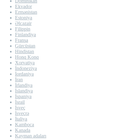
Dominikan
Ekvador
Ermənistan
Estoniya
Əlcəzair
Filippin
Finlandiya
Fransa
Gürcüstan
Hindistan
Honq Konq
Xorvatiya
İndoneziya
İordaniya
İran
İrlandiya
İslandiya
İspaniya
İsrail
İsveç
İsveçrə
İtaliya
Kamboca
Kanada
Kayman adaları