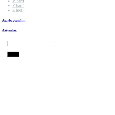
V hərfi
Y hərfi
Z hərfi
Azərbaycanfilm
Aktyorlar
Axtar