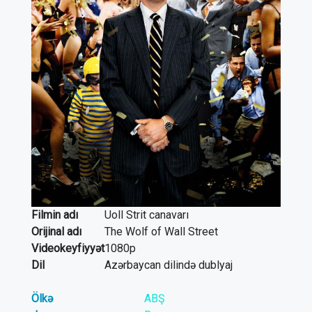
Filmin adı
Uoll Strit canavarı
Orijinal adı
The Wolf of Wall Street
Videokeyfiyyət
1080p
Dil
Azərbaycan dilində dublyaj
Ölkə
ABŞ