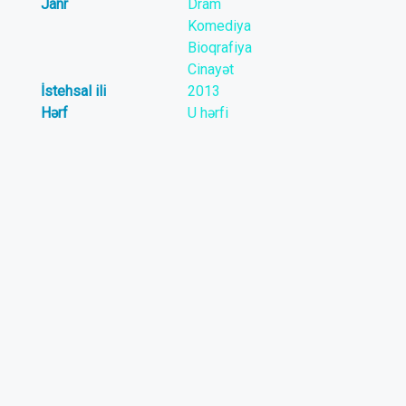
Janr
Dram
Komediya
Bioqrafiya
Cinayət
İstehsal ili
2013
Hərf
U hərfi