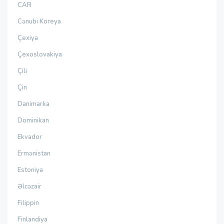
CAR
Cənubi Koreya
Çexiya
Çexoslovakiya
Çili
Çin
Danimarka
Dominikan
Ekvador
Ermənistan
Estoniya
Əlcəzair
Filippin
Finlandiya