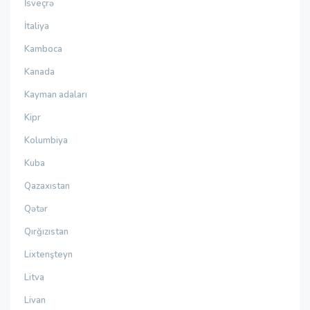
İsveçrə
İtaliya
Kamboca
Kanada
Kayman adaları
Kipr
Kolumbiya
Kuba
Qazaxıstan
Qətər
Qırğızıstan
Lixtenşteyn
Litva
Livan