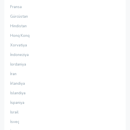
Fransa
Gürcüstan
Hindistan
Honq Konq
Xorvatiya
İndoneziya
İordaniya
İran
İrlandiya
İslandiya
İspaniya
İsrail
İsveç