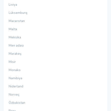
Liviya
Lüksemburq
Macarıstan
Malta
Meksika
Men adası
Mərakeş
Misir
Monako
Namibiya
Niderland
Norveç
Özbəkistan