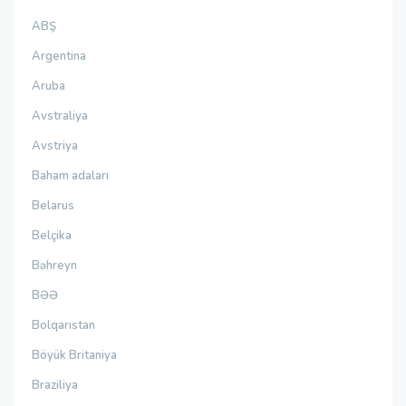
ABŞ
Argentina
Aruba
Avstraliya
Avstriya
Baham adaları
Belarus
Belçika
Bəhreyn
BƏƏ
Bolqarıstan
Böyük Britaniya
Braziliya