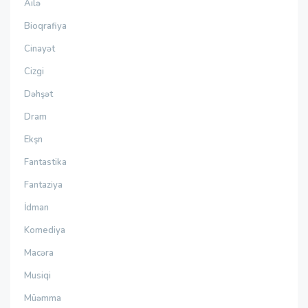
Ailə
Bioqrafiya
Cinayət
Cizgi
Dəhşət
Dram
Ekşn
Fantastika
Fantaziya
İdman
Komediya
Macəra
Musiqi
Müəmma