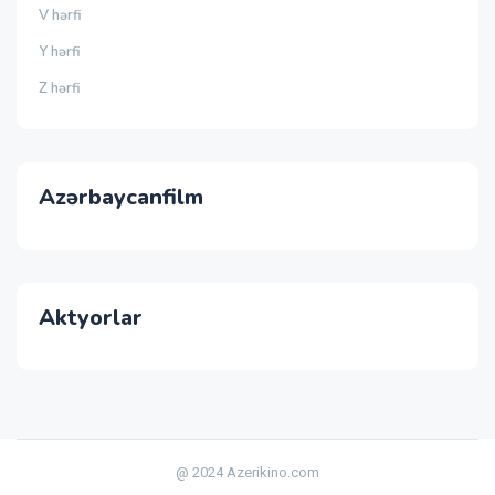
V hərfi
Y hərfi
Z hərfi
Azərbaycanfilm
Aktyorlar
@ 2024 Azerikino.com