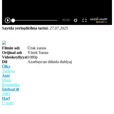
Saytda yerləşdirilmə tarixi:
27.07.2025
Filmin adı
Ürək yarası
Orijinal adı
Yürek Yarası
Videokeyfiyyət
1080p
Dil
Azərbaycan dilində dublyaj
Ölkə
Türkiyə
Janr
Dram
Romantika
İstehsal ili
1983
Hərf
Ü hərfi