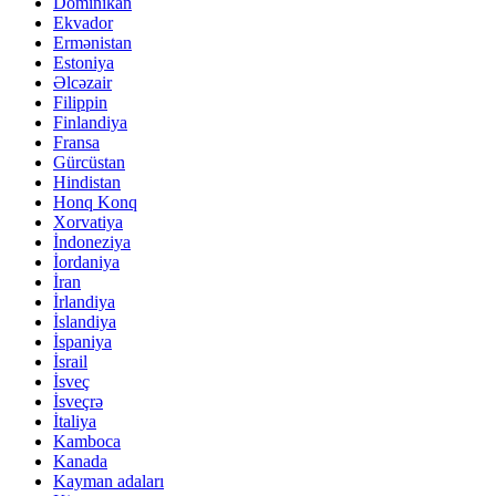
Dominikan
Ekvador
Ermənistan
Estoniya
Əlcəzair
Filippin
Finlandiya
Fransa
Gürcüstan
Hindistan
Honq Konq
Xorvatiya
İndoneziya
İordaniya
İran
İrlandiya
İslandiya
İspaniya
İsrail
İsveç
İsveçrə
İtaliya
Kamboca
Kanada
Kayman adaları