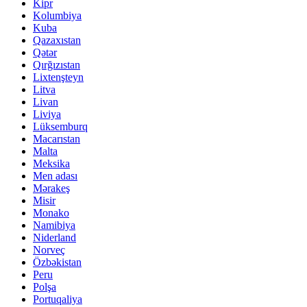
Kipr
Kolumbiya
Kuba
Qazaxıstan
Qətər
Qırğızıstan
Lixtenşteyn
Litva
Livan
Liviya
Lüksemburq
Macarıstan
Malta
Meksika
Men adası
Mərakeş
Misir
Monako
Namibiya
Niderland
Norveç
Özbəkistan
Peru
Polşa
Portuqaliya