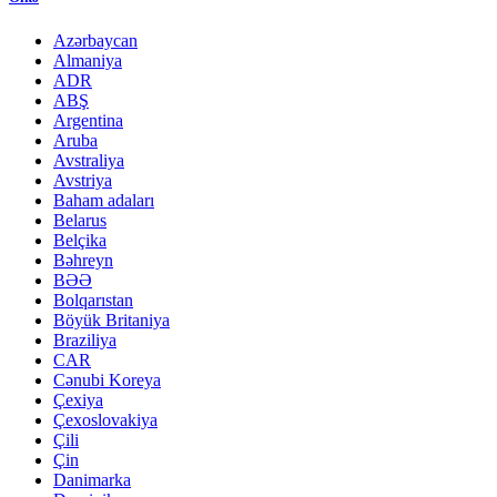
Azərbaycan
Almaniya
ADR
ABŞ
Argentina
Aruba
Avstraliya
Avstriya
Baham adaları
Belarus
Belçika
Bəhreyn
BƏƏ
Bolqarıstan
Böyük Britaniya
Braziliya
CAR
Cənubi Koreya
Çexiya
Çexoslovakiya
Çili
Çin
Danimarka