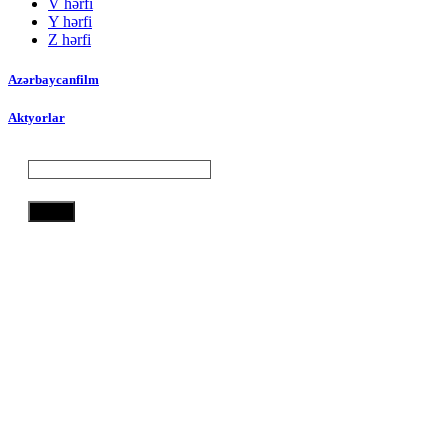
V hərfi
Y hərfi
Z hərfi
Azərbaycanfilm
Aktyorlar
Axtar