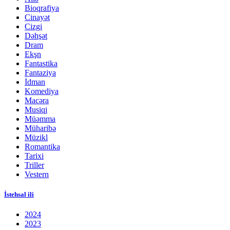
Bioqrafiya
Cinayət
Cizgi
Dəhşət
Dram
Ekşn
Fantastika
Fantaziya
İdman
Komediya
Macəra
Musiqi
Müəmma
Müharibə
Müzikl
Romantika
Tarixi
Triller
Vestern
İstehsal ili
2024
2023