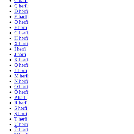
C hərfi
Ç hərfi
D hərfi
E hərfi
Ə hərfi
F hərfi
G hərfi
H hərfi
X hərfi
İ hərfi
J hərfi
K hərfi
Q hərfi
L hərfi
M hərfi
N hərfi
O hərfi
Ö hərfi
P hərfi
R hərfi
S hərfi
Ş hərfi
T hərfi
U hərfi
Ü hərfi