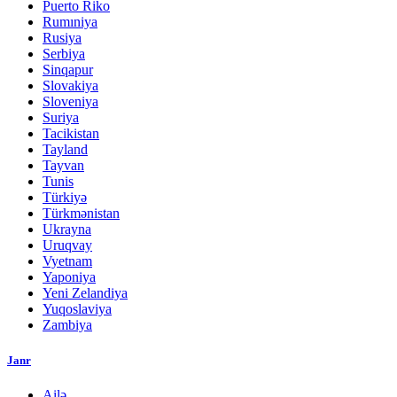
Puerto Riko
Rumıniya
Rusiya
Serbiya
Sinqapur
Slovakiya
Sloveniya
Suriya
Tacikistan
Tayland
Tayvan
Tunis
Türkiyə
Türkmənistan
Ukrayna
Uruqvay
Vyetnam
Yaponiya
Yeni Zelandiya
Yuqoslaviya
Zambiya
Janr
Ailə