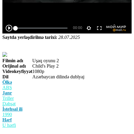
Saytda yerləşdirilmə tarixi:
28.07.2025
Filmin adı
Uşaq oyunu 2
Orijinal adı
Child's Play 2
Videokeyfiyyət
1080p
Dil
Azərbaycan dilində dublyaj
Ölkə
ABŞ
Janr
Triller
Dəhşət
İstehsal ili
1990
Hərf
U hərfi