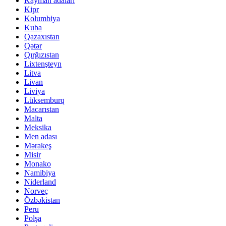
Kayman adaları
Kipr
Kolumbiya
Kuba
Qazaxıstan
Qətər
Qırğızıstan
Lixtenşteyn
Litva
Livan
Liviya
Lüksemburq
Macarıstan
Malta
Meksika
Men adası
Mərakeş
Misir
Monako
Namibiya
Niderland
Norveç
Özbəkistan
Peru
Polşa