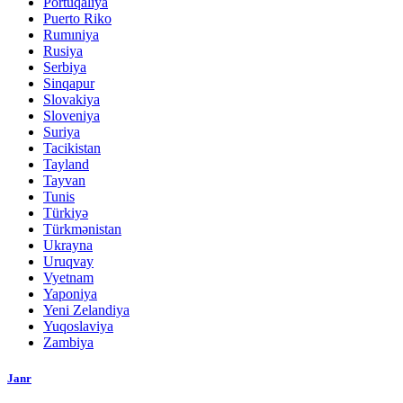
Portuqaliya
Puerto Riko
Rumıniya
Rusiya
Serbiya
Sinqapur
Slovakiya
Sloveniya
Suriya
Tacikistan
Tayland
Tayvan
Tunis
Türkiyə
Türkmənistan
Ukrayna
Uruqvay
Vyetnam
Yaponiya
Yeni Zelandiya
Yuqoslaviya
Zambiya
Janr