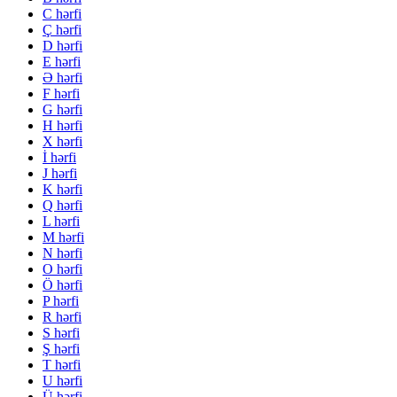
C hərfi
Ç hərfi
D hərfi
E hərfi
Ə hərfi
F hərfi
G hərfi
H hərfi
X hərfi
İ hərfi
J hərfi
K hərfi
Q hərfi
L hərfi
M hərfi
N hərfi
O hərfi
Ö hərfi
P hərfi
R hərfi
S hərfi
Ş hərfi
T hərfi
U hərfi
Ü hərfi