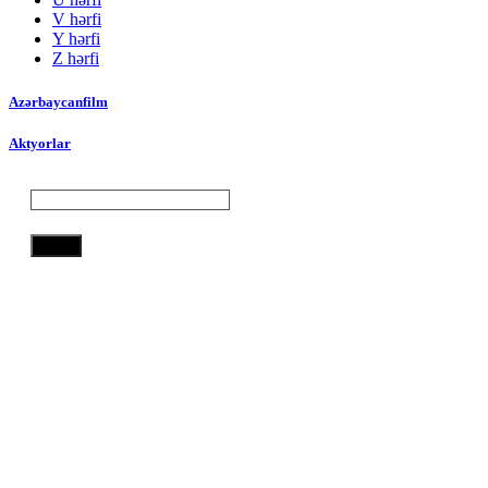
V hərfi
Y hərfi
Z hərfi
Azərbaycanfilm
Aktyorlar
Axtar