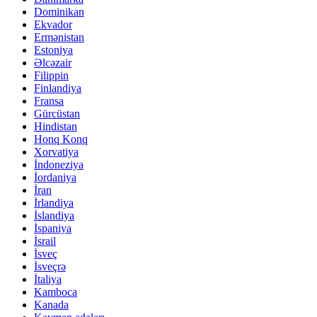
Dominikan
Ekvador
Ermənistan
Estoniya
Əlcəzair
Filippin
Finlandiya
Fransa
Gürcüstan
Hindistan
Honq Konq
Xorvatiya
İndoneziya
İordaniya
İran
İrlandiya
İslandiya
İspaniya
İsrail
İsveç
İsveçrə
İtaliya
Kamboca
Kanada