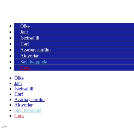
Ölkə
Janr
İstehsal ili
Hərf
Azərbaycanfilm
Aktyorlar
Sayt haqqında
Çıxış
Ölkə
Janr
İstehsal ili
Hərf
Azərbaycanfilm
Aktyorlar
Sayt haqqında
Çıxış