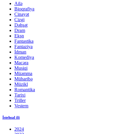
Ailə
Bioqrafiya
Cinayət
Cizgi
Dəhşət
Dram
Ekşn
Fantastika
Fantaziya
İdman
Komediya
Macəra
Musiqi
Müəmma
Müharibə
Müzikl
Romantika
Tarixi
Triller
Vestern
İstehsal ili
2024