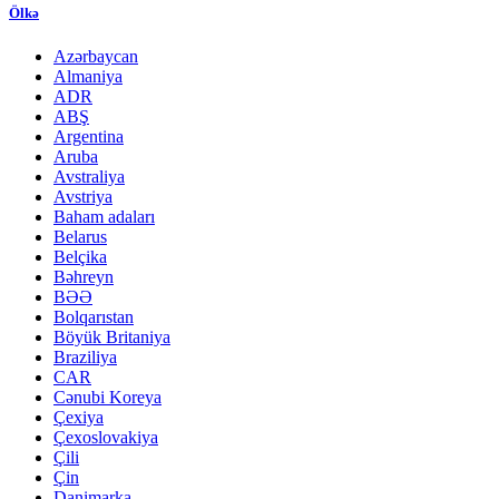
Ölkə
Azərbaycan
Almaniya
ADR
ABŞ
Argentina
Aruba
Avstraliya
Avstriya
Baham adaları
Belarus
Belçika
Bəhreyn
BƏƏ
Bolqarıstan
Böyük Britaniya
Braziliya
CAR
Cənubi Koreya
Çexiya
Çexoslovakiya
Çili
Çin
Danimarka