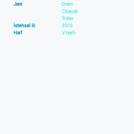
Janr
Dram
Cinayət
Triller
İstehsal ili
2015
Hərf
V hərfi