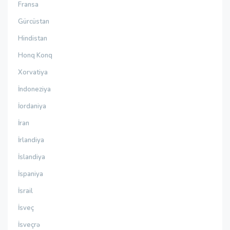
Fransa
Gürcüstan
Hindistan
Honq Konq
Xorvatiya
İndoneziya
İordaniya
İran
İrlandiya
İslandiya
İspaniya
İsrail
İsveç
İsveçrə