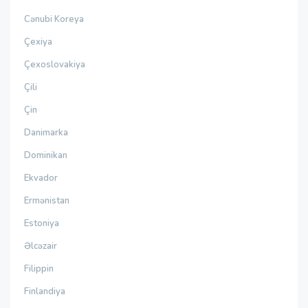
Cənubi Koreya
Çexiya
Çexoslovakiya
Çili
Çin
Danimarka
Dominikan
Ekvador
Ermənistan
Estoniya
Əlcəzair
Filippin
Finlandiya