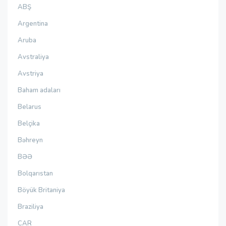
ABŞ
Argentina
Aruba
Avstraliya
Avstriya
Baham adaları
Belarus
Belçika
Bəhreyn
BƏƏ
Bolqarıstan
Böyük Britaniya
Braziliya
CAR