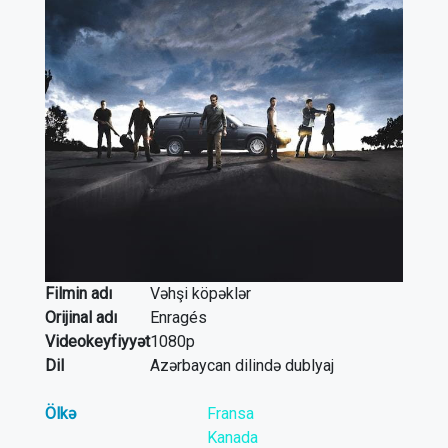
Filmin adı
Vəhşi köpəklər
Orijinal adı
Enragés
Videokeyfiyyət
1080p
Dil
Azərbaycan dilində dublyaj
Ölkə
Fransa
Kanada