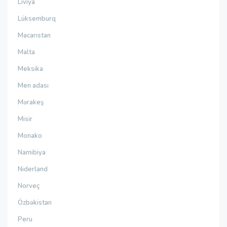
Liviya
Lüksemburq
Macarıstan
Malta
Meksika
Men adası
Mərakeş
Misir
Monako
Namibiya
Niderland
Norveç
Özbəkistan
Peru