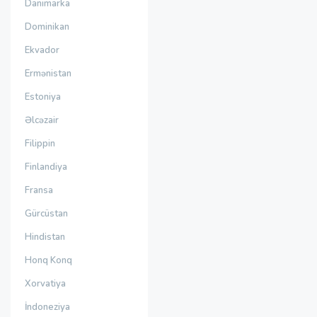
Danimarka
Dominikan
Ekvador
Ermənistan
Estoniya
Əlcəzair
Filippin
Finlandiya
Fransa
Gürcüstan
Hindistan
Honq Konq
Xorvatiya
İndoneziya