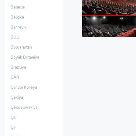
Belarus
Belçika
Bəhreyn
BƏƏ
Bolqarıstan
Böyük Britaniya
Braziliya
CAR
Cənubi Koreya
Çexiya
Çexoslovakiya
Çili
Çin