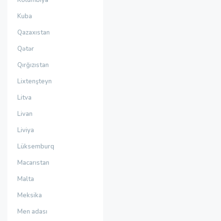
Kolumbiya
Kuba
Qazaxıstan
Qətər
Qırğızıstan
Lixtenşteyn
Litva
Livan
Liviya
Lüksemburq
Macarıstan
Malta
Meksika
Men adası