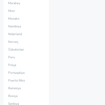
Mərakeş
Misir
Monako
Namibiya
Niderland
Norveç
Özbəkistan
Peru
Polşa
Portuqaliya
Puerto Riko
Rumıniya
Rusiya
Serbiya