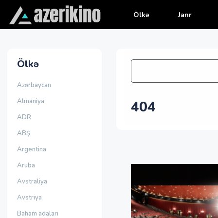
Ölkə
Janr
Ölkə
Azərbaycan
Almaniya
404
ADR
ABŞ
Argentina
Aruba
Avstraliya
Avstriya
Baham adaları