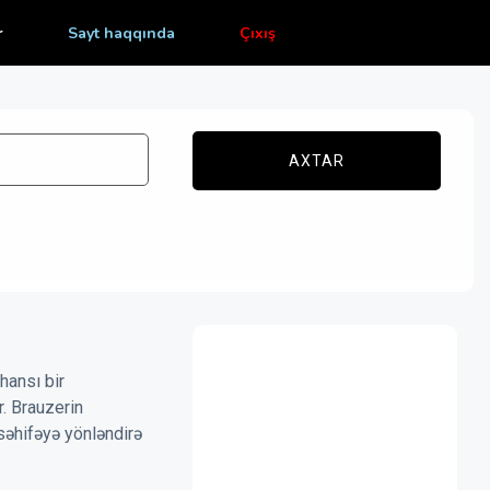
r
Sayt haqqında
Çıxış
AXTAR
hansı bir
r. Brauzerin
səhifəyə yönləndirə