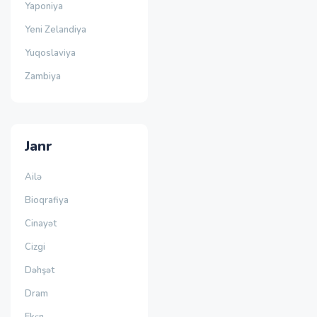
Yaponiya
Yeni Zelandiya
Yuqoslaviya
Zambiya
Janr
Ailə
Bioqrafiya
Cinayət
Cizgi
Dəhşət
Dram