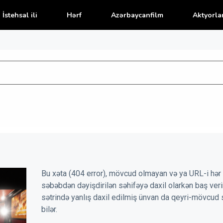
İstehsal ili
Hərf
Azərbaycanfilm
Aktyorla
Bu xəta (404 error), mövcud olmayan və ya URL-i hər 
səbəbdən dəyişdirilən səhifəyə daxil olarkən baş veri
sətrində yanlış daxil edilmiş ünvan da qeyri-mövcud 
bilər.