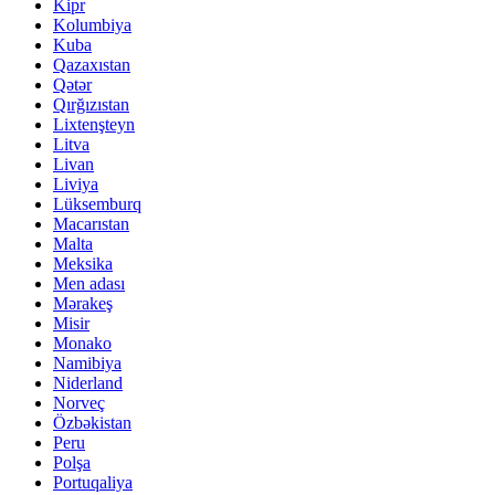
Kipr
Kolumbiya
Kuba
Qazaxıstan
Qətər
Qırğızıstan
Lixtenşteyn
Litva
Livan
Liviya
Lüksemburq
Macarıstan
Malta
Meksika
Men adası
Mərakeş
Misir
Monako
Namibiya
Niderland
Norveç
Özbəkistan
Peru
Polşa
Portuqaliya