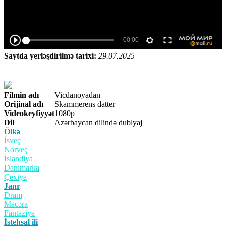
Saytda yerləşdirilmə tarixi:
29.07.2025
Filmin adı
Vicdanoyadan
Orijinal adı
Skammerens datter​
Videokeyfiyyət
1080p
Dil
Azərbaycan dilində dublyaj
Ölkə
İsveç
Norveç
İslandiya
Danimarka
Çexiya
Janr
Dram
Macəra
Fantaziya
İstehsal ili