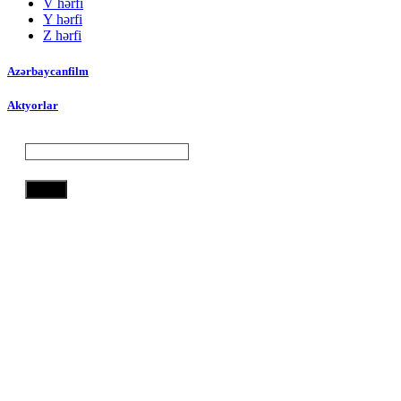
V hərfi
Y hərfi
Z hərfi
Azərbaycanfilm
Aktyorlar
Axtar