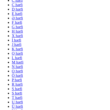
C hərfi
Ç hərfi
D hərfi
E hərfi
Ə hərfi
F hərfi
G hərfi
H hərfi
X hərfi
İ hərfi
J hərfi
K hərfi
Q hərfi
L hərfi
M hərfi
N hərfi
O hərfi
Ö hərfi
P hərfi
R hərfi
S hərfi
Ş hərfi
T hərfi
U hərfi
Ü hərfi