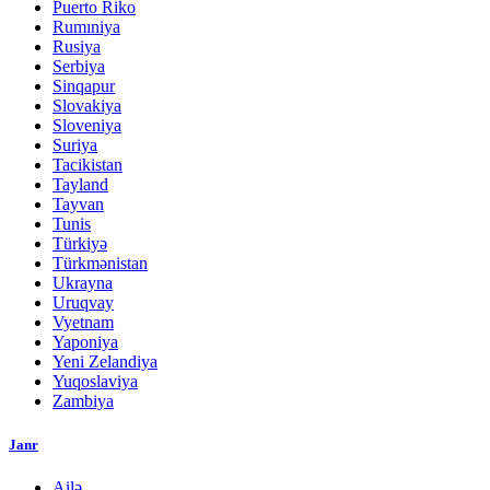
Puerto Riko
Rumıniya
Rusiya
Serbiya
Sinqapur
Slovakiya
Sloveniya
Suriya
Tacikistan
Tayland
Tayvan
Tunis
Türkiyə
Türkmənistan
Ukrayna
Uruqvay
Vyetnam
Yaponiya
Yeni Zelandiya
Yuqoslaviya
Zambiya
Janr
Ailə