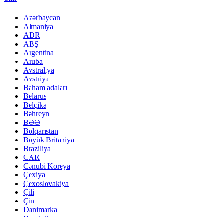
Azərbaycan
Almaniya
ADR
ABŞ
Argentina
Aruba
Avstraliya
Avstriya
Baham adaları
Belarus
Belçika
Bəhreyn
BƏƏ
Bolqarıstan
Böyük Britaniya
Braziliya
CAR
Cənubi Koreya
Çexiya
Çexoslovakiya
Çili
Çin
Danimarka