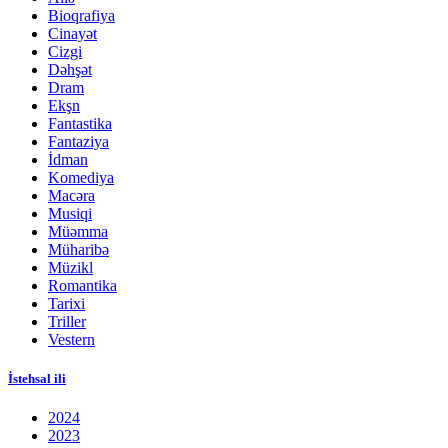
Bioqrafiya
Cinayət
Cizgi
Dəhşət
Dram
Ekşn
Fantastika
Fantaziya
İdman
Komediya
Macəra
Musiqi
Müəmma
Müharibə
Müzikl
Romantika
Tarixi
Triller
Vestern
İstehsal ili
2024
2023