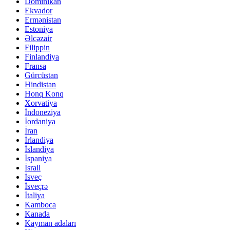
Dominikan
Ekvador
Ermənistan
Estoniya
Əlcəzair
Filippin
Finlandiya
Fransa
Gürcüstan
Hindistan
Honq Konq
Xorvatiya
İndoneziya
İordaniya
İran
İrlandiya
İslandiya
İspaniya
İsrail
İsveç
İsveçrə
İtaliya
Kamboca
Kanada
Kayman adaları