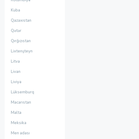
Kolumbiya
Kuba
Qazaxıstan
Qətər
Qırğızıstan
Lixtenşteyn
Litva
Livan
Liviya
Lüksemburq
Macarıstan
Malta
Meksika
Men adası