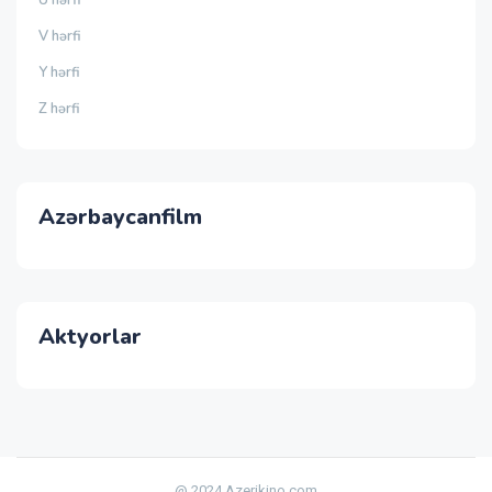
Ü hərfi
V hərfi
Y hərfi
Z hərfi
Azərbaycanfilm
Aktyorlar
@ 2024 Azerikino.com