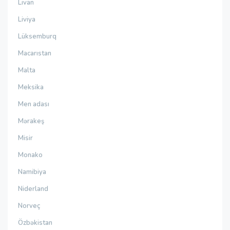
Livan
Liviya
Lüksemburq
Macarıstan
Malta
Meksika
Men adası
Mərakeş
Misir
Monako
Namibiya
Niderland
Norveç
Özbəkistan