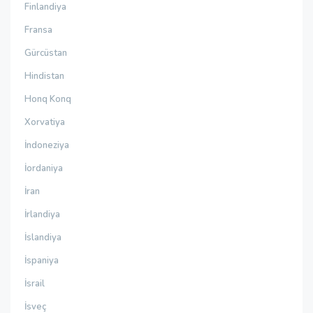
Finlandiya
Fransa
Gürcüstan
Hindistan
Honq Konq
Xorvatiya
İndoneziya
İordaniya
İran
İrlandiya
İslandiya
İspaniya
İsrail
İsveç