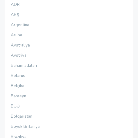
ADR
ABŞ
Argentina
Aruba
Avstraliya
Avstriya
Baham adaları
Belarus
Belçika
Bəhreyn
BƏƏ
Bolqarıstan
Böyük Britaniya
Braziliya