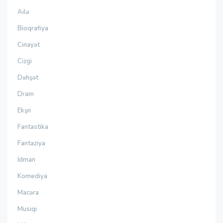
Ailə
Bioqrafiya
Cinayət
Cizgi
Dəhşət
Dram
Ekşn
Fantastika
Fantaziya
İdman
Komediya
Macəra
Musiqi