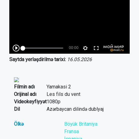
Saytda yerləşdirilmə tarixi:
16.05.2026
Filmin adı
Yamakasi 2
Orijinal adı
Les fils du vent
Videokeyfiyyət
1080p
Dil
Azərbaycan dilində dublyaj
Ölkə
Böyük Britaniya
Fransa
İspaniya