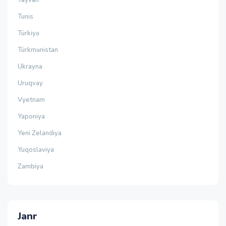
Tayvan
Tunis
Türkiyə
Türkmənistan
Ukrayna
Uruqvay
Vyetnam
Yaponiya
Yeni Zelandiya
Yuqoslaviya
Zambiya
Janr