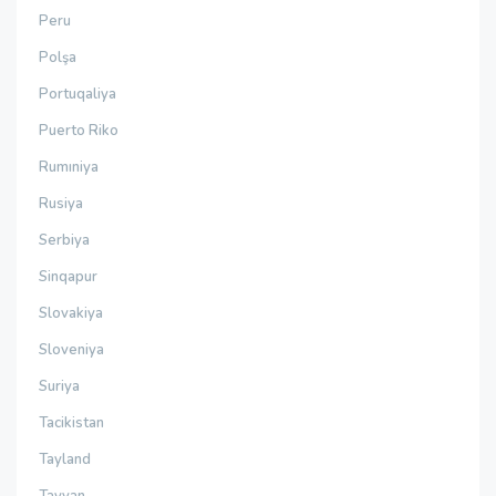
Peru
Polşa
Portuqaliya
Puerto Riko
Rumıniya
Rusiya
Serbiya
Sinqapur
Slovakiya
Sloveniya
Suriya
Tacikistan
Tayland