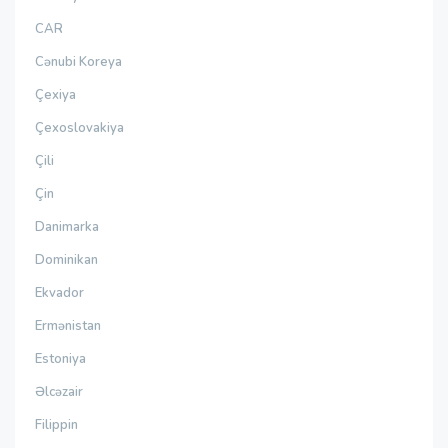
CAR
Cənubi Koreya
Çexiya
Çexoslovakiya
Çili
Çin
Danimarka
Dominikan
Ekvador
Ermənistan
Estoniya
Əlcəzair
Filippin