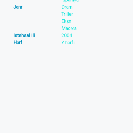
Janr
Dram
Triller
Ekşn
Macəra
İstehsal ili
2004
Hərf
Y hərfi