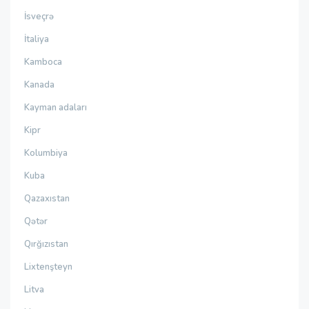
İsveçrə
İtaliya
Kamboca
Kanada
Kayman adaları
Kipr
Kolumbiya
Kuba
Qazaxıstan
Qətər
Qırğızıstan
Lixtenşteyn
Litva