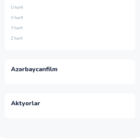
Ü hərfi
V hərfi
Y hərfi
Z hərfi
Azərbaycanfilm
Aktyorlar