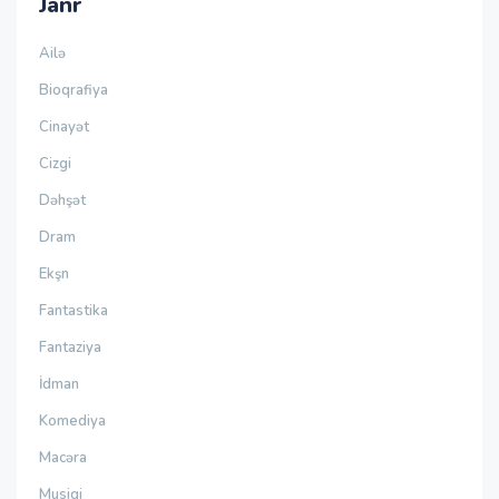
Janr
Ailə
Bioqrafiya
Cinayət
Cizgi
Dəhşət
Dram
Ekşn
Fantastika
Fantaziya
İdman
Komediya
Macəra
Musiqi