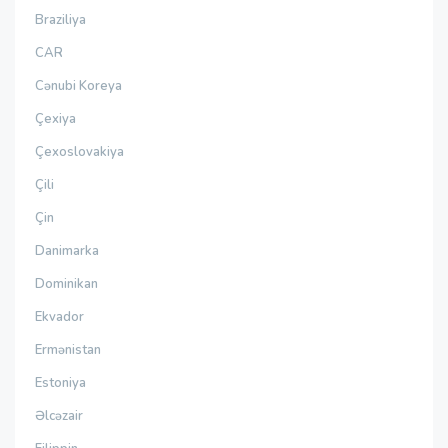
Braziliya
CAR
Cənubi Koreya
Çexiya
Çexoslovakiya
Çili
Çin
Danimarka
Dominikan
Ekvador
Ermənistan
Estoniya
Əlcəzair