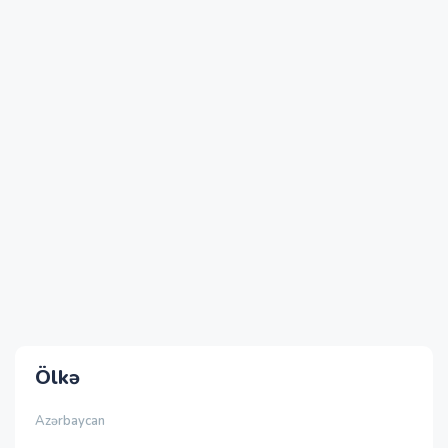
Ölkə
Azərbaycan