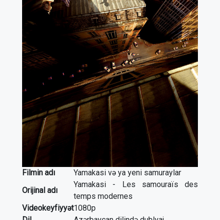
Filmin adı
Yamakasi və ya yeni samuraylar
Yamakasi - Les samouraïs des
Orijinal adı
temps modernes
Videokeyfiyyət
1080p
Dil
Azərbaycan dilində dublyaj