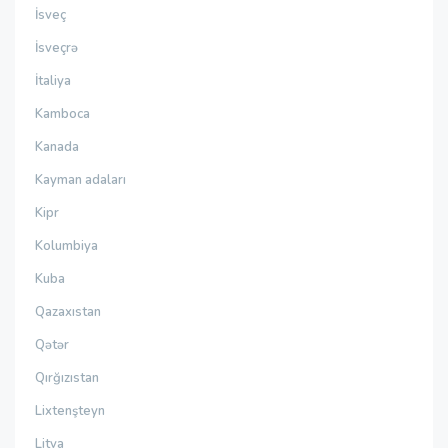
İsveç
İsveçrə
İtaliya
Kamboca
Kanada
Kayman adaları
Kipr
Kolumbiya
Kuba
Qazaxıstan
Qətər
Qırğızıstan
Lixtenşteyn
Litva