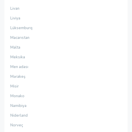
Livan
Liviya
Lüksemburq
Macarıstan
Malta
Meksika
Men adası
Mərakeş
Misir
Monako
Namibiya
Niderland
Norveç