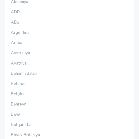
Almaniya
ADR
ABŞ
Argentina
Aruba
Avstraliya
Avstriya
Baham adaları
Belarus
Belçika
Bəhreyn
BƏƏ
Bolqarıstan
Böyük Britaniya