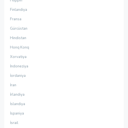
Filippin
Finlandiya
Fransa
Gürcüstan
Hindistan
Honq Konq
Xorvatiya
İndoneziya
İordaniya
İran
İrlandiya
İslandiya
İspaniya
İsrail