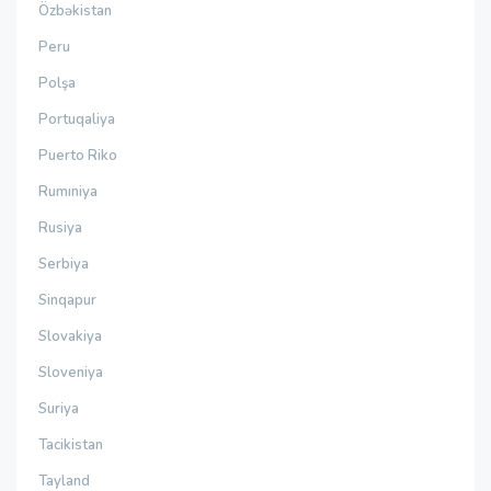
Özbəkistan
Peru
Polşa
Portuqaliya
Puerto Riko
Rumıniya
Rusiya
Serbiya
Sinqapur
Slovakiya
Sloveniya
Suriya
Tacikistan
Tayland