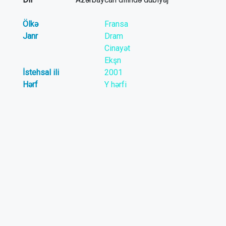
Ölkə
Fransa
Janr
Dram
Cinayət
Ekşn
İstehsal ili
2001
Hərf
Y hərfi