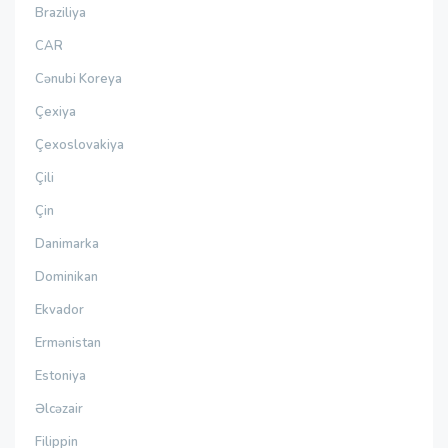
Braziliya
CAR
Cənubi Koreya
Çexiya
Çexoslovakiya
Çili
Çin
Danimarka
Dominikan
Ekvador
Ermənistan
Estoniya
Əlcəzair
Filippin