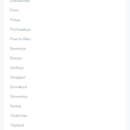
Özbəkistan
Peru
Polşa
Portuqaliya
Puerto Riko
Rumıniya
Rusiya
Serbiya
Sinqapur
Slovakiya
Sloveniya
Suriya
Tacikistan
Tayland