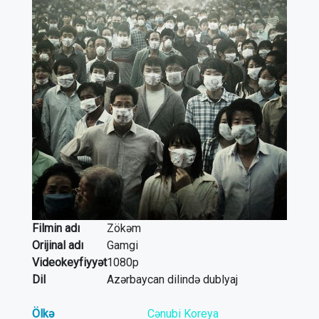
Filmin adı
Zökəm
Orijinal adı
Gamgi
Videokeyfiyyət
1080p
Dil
Azərbaycan dilində dublyaj
Ölkə
Cənubi Koreya