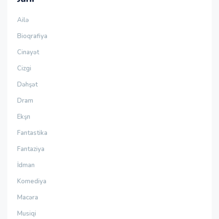
Ailə
Bioqrafiya
Cinayət
Cizgi
Dəhşət
Dram
Ekşn
Fantastika
Fantaziya
İdman
Komediya
Macəra
Musiqi