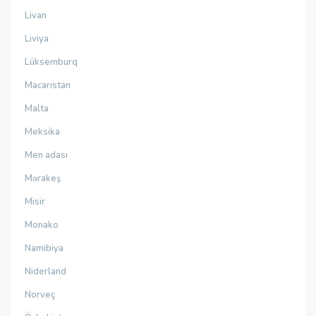
Livan
Liviya
Lüksemburq
Macarıstan
Malta
Meksika
Men adası
Mərakeş
Misir
Monako
Namibiya
Niderland
Norveç