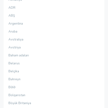
ADR
ABŞ
Argentina
Aruba
Avstraliya
Avstriya
Baham adaları
Belarus
Belçika
Bəhreyn
BƏƏ
Bolqarıstan
Böyük Britaniya