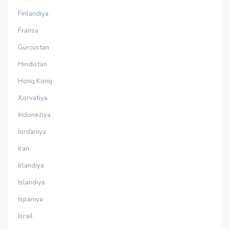
Finlandiya
Fransa
Gürcüstan
Hindistan
Honq Konq
Xorvatiya
İndoneziya
İordaniya
İran
İrlandiya
İslandiya
İspaniya
İsrail