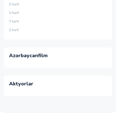
Ü hərfi
V hərfi
Y hərfi
Z hərfi
Azərbaycanfilm
Aktyorlar