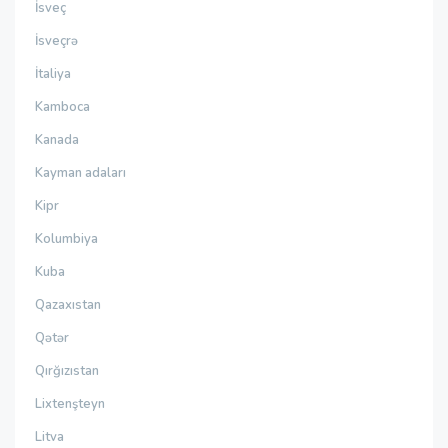
İsveç
İsveçrə
İtaliya
Kamboca
Kanada
Kayman adaları
Kipr
Kolumbiya
Kuba
Qazaxıstan
Qətər
Qırğızıstan
Lixtenşteyn
Litva