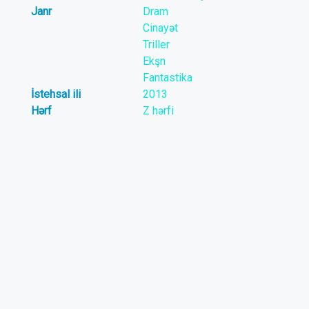
Janr
Dram
Cinayət
Triller
Ekşn
Fantastika
İstehsal ili
2013
Hərf
Z hərfi